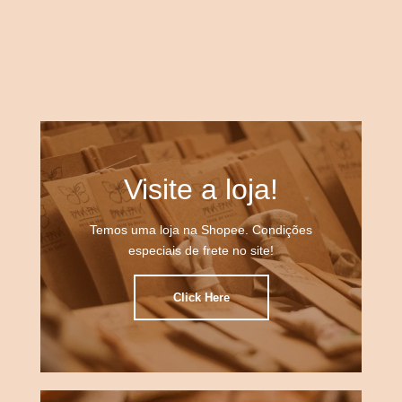
Modelo Borboleta Malaquita em tricoline verde-
Modelo Borboleta Malaquita em linho vermelho
Modelo Borboleta Malaquita em linho preto
musgo
Visite a loja!
Temos uma loja na Shopee. Condições
especiais de frete no site!
Click Here