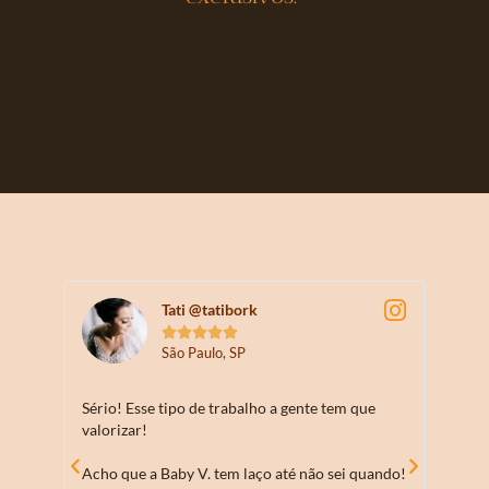
Tati @tatibork





São Paulo, SP
Sério! Esse tipo de trabalho a gente tem que
PAAA
valorizar!
Que li
Acho que a Baby V. tem laço até não sei quando!
amei d