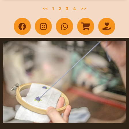
<<
1
2
3
4
>>