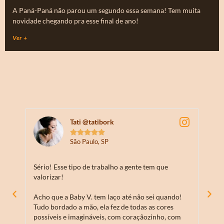
A Paná-Paná não parou um segundo essa semana! Tem muita
novidade chegando pra esse final de ano!
Ver +
Tati @tatibork





São Paulo, SP
Sério! Esse tipo de trabalho a gente tem que
PAAA
valorizar!
Que l
Acho que a Baby V. tem laço até não sei quando!
amei 
Tudo bordado a mão, ela fez de todas as cores
Encan
possíveis e imagináveis, com coraçãozinho, com
capri